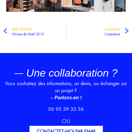
PRÉCÉDENT
SUIVANT
Vitrines de Noël 2019
L’imposture
Une collaboration ?
Vous souhaitez des informations, un devis, ou échanger sur
un projet ?
– Parlons-en !
06 95 39 33 56
OU
CONTACTEZ-MOI PAR EMAIL